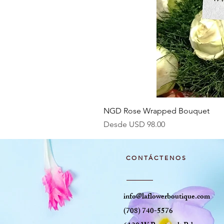
NGD Rose Wrapped Bouquet
Precio de oferta
Desde
USD 98.00
CONTÁCTENOS
info@laflowerboutique.com
(708) 740-5576