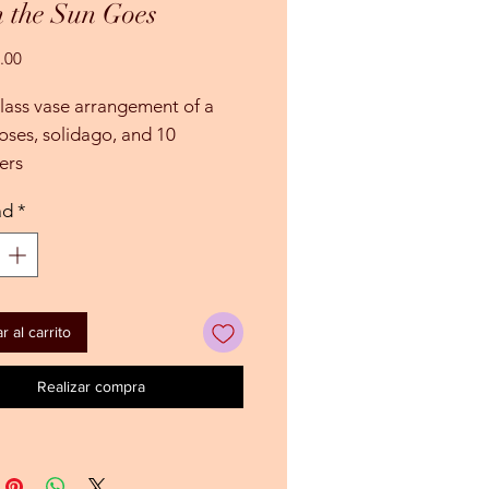
 the Sun Goes
Precio
.00
lass vase arrangement of a
oses, solidago, and 10
ers
ad
*
 al carrito
Realizar compra