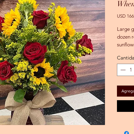
When
USD 166
Large g
dozen r
sunflow
Cantid
Agregar