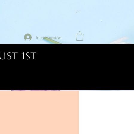
Iniciar sesión
UST 1ST