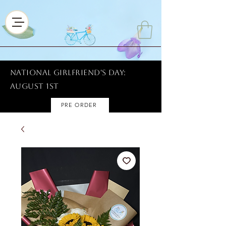
National Girlfriend's Day:
AUGUST 1ST
PRE ORDER