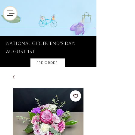
National Girlfriend's Day:
AUGUST 1ST
PRE ORDER