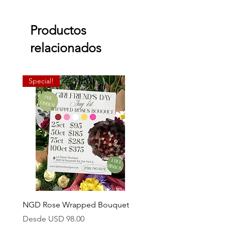
Productos
relacionados
Special!
NGD Rose Wrapped Bouquet
Dozen Standing Bouque
NGD add on
Precio de oferta
Desde
USD 98.00