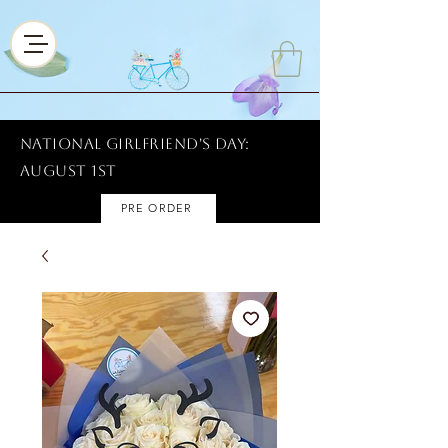
National Girlfriend's Day:
AUGUST 1ST
PRE ORDER