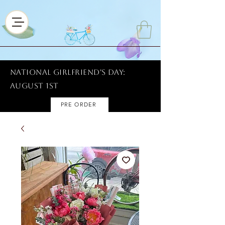
National Girlfriend's Day:
AUGUST 1ST
PRE ORDER