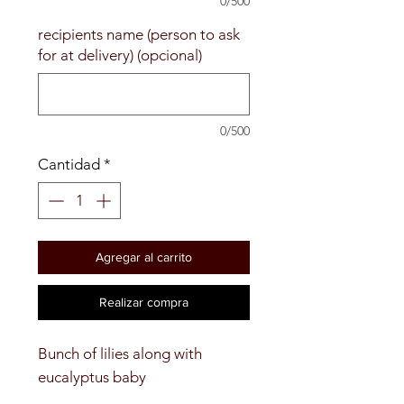
0/500
recipients name (person to ask
for at delivery) (opcional)
0/500
Cantidad
*
Agregar al carrito
Realizar compra
Bunch of lilies along with 
eucalyptus baby