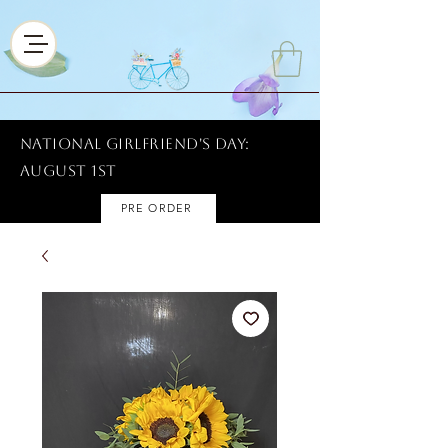
National Girlfriend's Day:
AUGUST 1ST
PRE ORDER