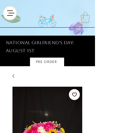
National Girlfriend's Day:
AUGUST 1ST
PRE ORDER