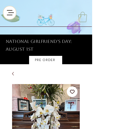
National Girlfriend's Day:
AUGUST 1ST
PRE ORDER